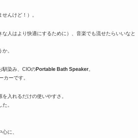
ませんけど！）。
きな人はより快適にするために）、音楽でも流せたらいいなと
うか。
馴染み、CIOの
Portable Bath Speaker
。
ピーカーです。
源を入れるだけの使いやすさ。
した。
中心に、