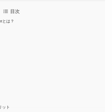
目次
kerとは？
リット