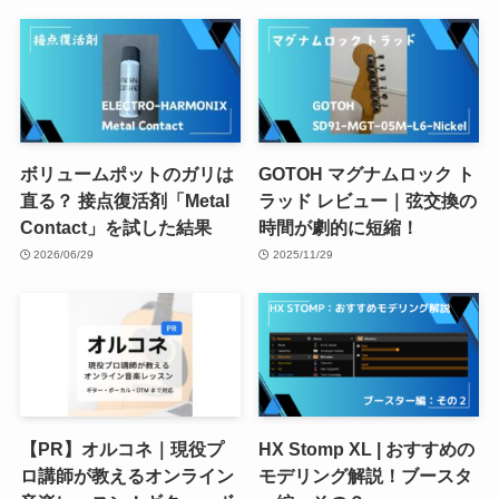
ボリュームポットのガリは
GOTOH マグナムロック ト
直る？ 接点復活剤「Metal
ラッド レビュー｜弦交換の
Contact」を試した結果
時間が劇的に短縮！
2026/06/29
2025/11/29
【PR】オルコネ｜現役プ
HX Stomp XL | おすすめの
ロ講師が教えるオンライン
モデリング解説！ブースタ