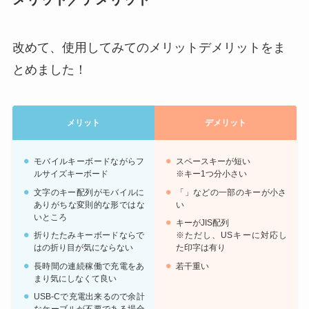
改めて、使用してみてのメリットデメリットをま
とめました！
メリット
デメリット
モバイルキーボードながらフ
スペースキーが短い
ルサイズキーボード
※キー1つ分小さい
文字のキー配列がモバイルに
「」などの一部のキーが小さ
ありがちな変則的な形ではな
い
いところ
キーがJIS配列
折りたたみキーボードならで
※ただし、USキーに対応し
はの折り目が気にならない
た印字は有り
長時間の連続稼働で充電をあ
若干重い
まり気にしなくて良い
USB-Cで充電出来るので余計
なケーブルが不要である場合